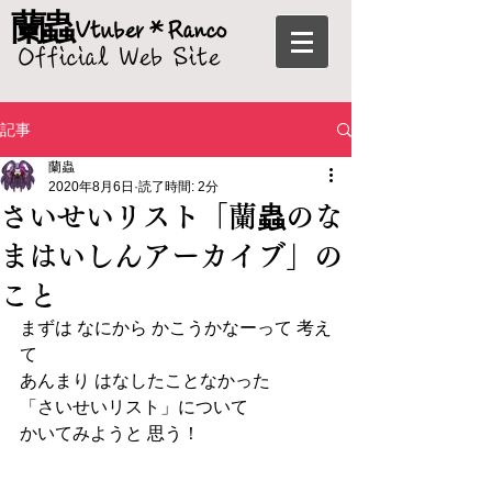
蘭蟲
Vtuber＊
Ranco
Official Web Site
記事
蘭蟲
2020年8月6日
読了時間: 2分
さいせいリスト「蘭蟲のな
まはいしんアーカイブ」の
こと
まずは なにから かこうかなーって 考え
て
あんまり はなしたことなかった
「さいせいリスト」について
かいてみようと 思う！